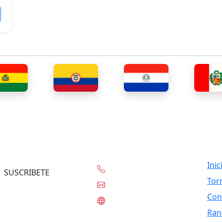
Contacto
Lin
Inic
+56-97332-0636
SUSCRIBETE
Tor
contacto@tknet.cl
Con
www.tknet.cl
Ran