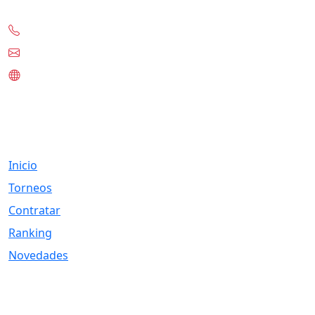
+56-97332-0636
contacto@tknet.cl
www.tknet.cl
Links
Inicio
Torneos
Contratar
Ranking
Novedades