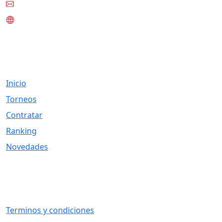
contacto@tknet.cl
www.tknet.cl
Links
Inicio
Torneos
Contratar
Ranking
Novedades
Otros Vínculos
Terminos y condiciones