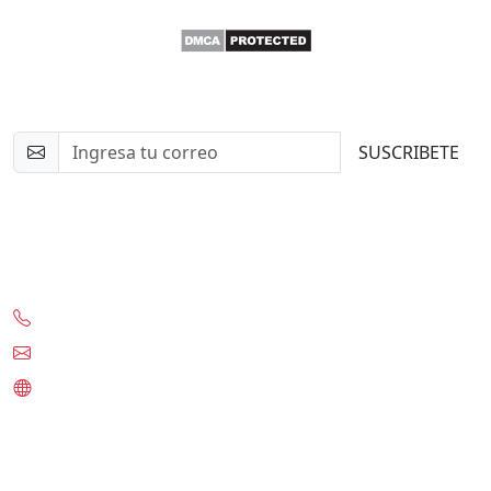
Newsletter
SUSCRIBETE
Contacto
+56-97332-0636
contacto@tknet.cl
www.tknet.cl
Links