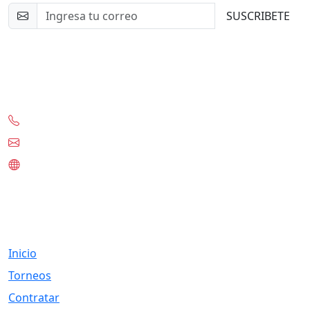
SUSCRIBETE
Contacto
+56-97332-0636
contacto@tknet.cl
www.tknet.cl
Links
Inicio
Torneos
Contratar