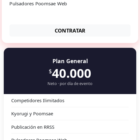
Pulsadores Poomsae Web
CONTRATAR
Plan General
40.000
$
Neto · por día de evento
Competidores Ilimitados
Kyorugi y Poomsae
Publicación en RRSS
Pulsadores Poomsae Web