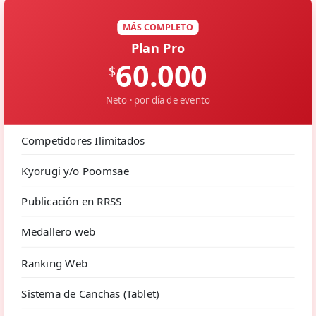
MÁS COMPLETO
Plan Pro
60.000
$
Neto · por día de evento
Competidores Ilimitados
Kyorugi y/o Poomsae
Publicación en RRSS
Medallero web
Ranking Web
Sistema de Canchas (Tablet)