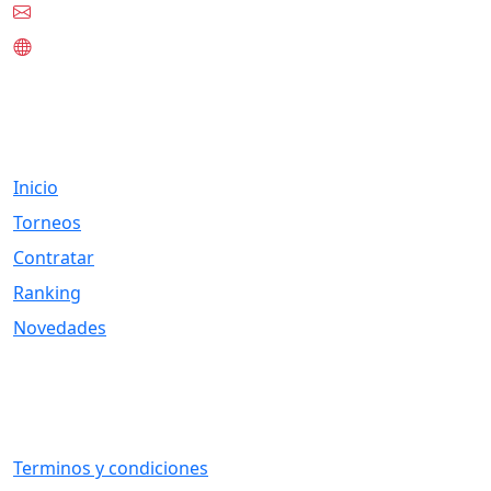
contacto@tknet.cl
www.tknet.cl
Links
Inicio
Torneos
Contratar
Ranking
Novedades
Otros Vínculos
Terminos y condiciones