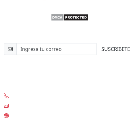
Newsletter
SUSCRIBETE
Contacto
+56-97332-0636
contacto@tknet.cl
www.tknet.cl