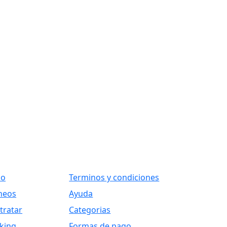
ks
Otros Vínculos
io
Terminos y condiciones
neos
Ayuda
tratar
Categorias
king
Formas de pago