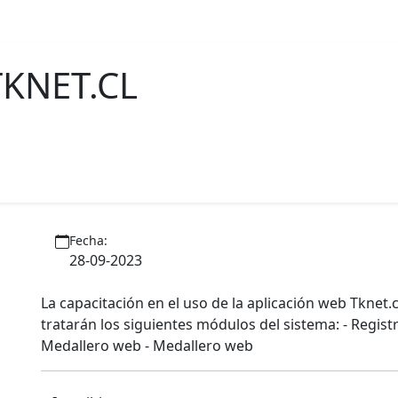
os
Contrata
Estadisticas
Awards 2026
Novedades
KNET.CL
Fecha:
28-09-2023
La capacitación en el uso de la aplicación web Tknet.c
tratarán los siguientes módulos del sistema: - Registr
Medallero web - Medallero web