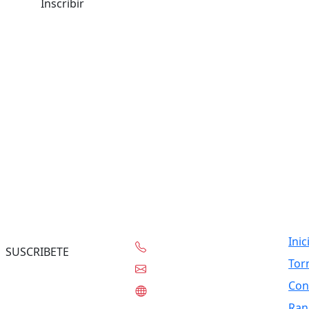
Inscribir
Contacto
Lin
Inic
+56-97332-0636
SUSCRIBETE
Tor
contacto@tknet.cl
Con
www.tknet.cl
Ran