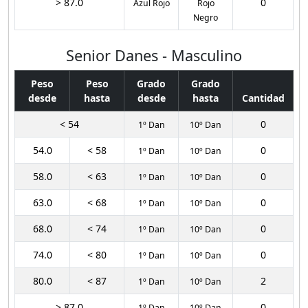
> 87.0
0
Azul Rojo
Rojo
Negro
Senior Danes - Masculino
Peso
Peso
Grado
Grado
desde
hasta
desde
hasta
Cantidad
< 54
0
1º Dan
10º Dan
54.0
< 58
0
1º Dan
10º Dan
58.0
< 63
0
1º Dan
10º Dan
63.0
< 68
0
1º Dan
10º Dan
68.0
< 74
0
1º Dan
10º Dan
74.0
< 80
0
1º Dan
10º Dan
80.0
< 87
2
1º Dan
10º Dan
> 87.0
0
1º Dan
10º Dan