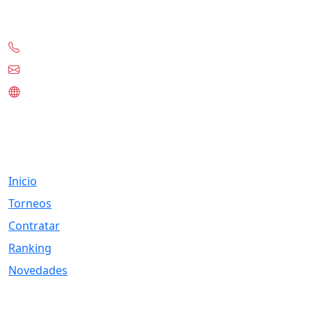
Contacto
+56-97332-0636
contacto@tknet.cl
www.tknet.cl
Links
Inicio
Torneos
Contratar
Ranking
Novedades