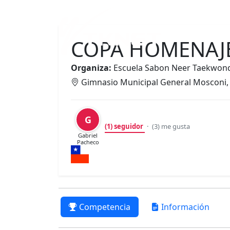
Inicio
COPA HOMENAJE
Organiza:
Escuela Sabon Neer Taekwond
Gimnasio Municipal General Mosconi, c
G
(1)
seguidor
·
(3)
me gusta
Gabriel
Pacheco
Competencia
Información