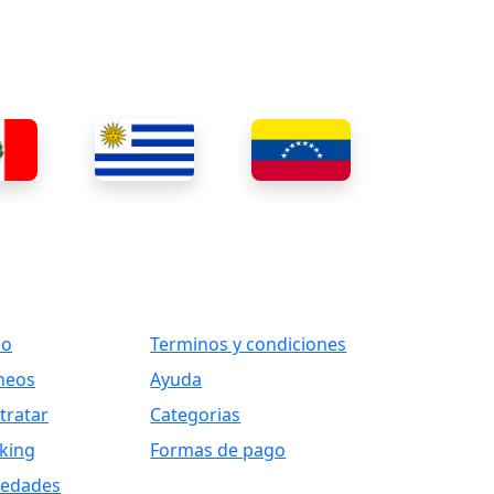
ks
Otros Vínculos
io
Terminos y condiciones
neos
Ayuda
tratar
Categorias
king
Formas de pago
edades