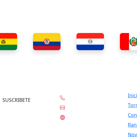
Contacto
Lin
Inic
+56-97332-0636
SUSCRIBETE
Tor
contacto@tknet.cl
Con
www.tknet.cl
Ran
Nov