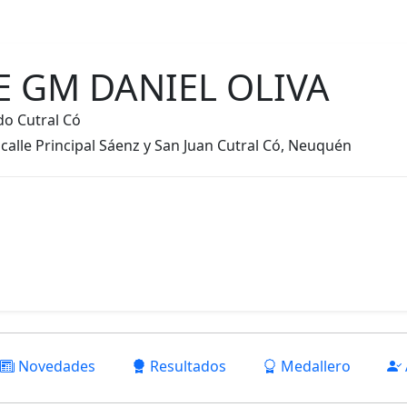
Eventos
Contrata
Estadisticas
Awards 2026
Noveda
 GM DANIEL OLIVA
o Cutral Có
alle Principal Sáenz y San Juan Cutral Có, Neuquén
Novedades
Resultados
Medallero