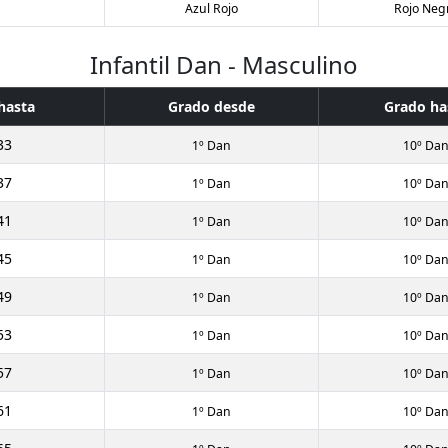
Azul Rojo
Rojo Neg
Infantil Dan - Masculino
hasta
Grado desde
Grado ha
33
1º Dan
10º Da
37
1º Dan
10º Da
41
1º Dan
10º Da
45
1º Dan
10º Da
49
1º Dan
10º Da
53
1º Dan
10º Da
57
1º Dan
10º Da
61
1º Dan
10º Da