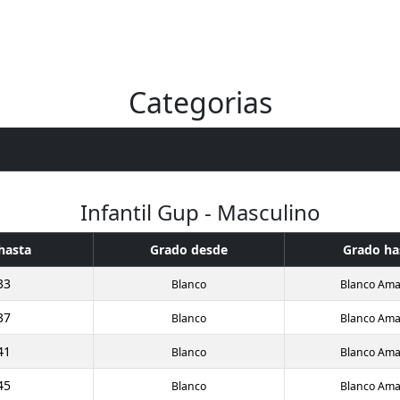
Eventos
Contrata
Estadisticas
Awards 2026
Noveda
Categorias
Infantil Gup - Masculino
hasta
Grado desde
Grado ha
33
Blanco
Blanco Amar
37
Blanco
Blanco Amar
41
Blanco
Blanco Amar
45
Blanco
Blanco Amar