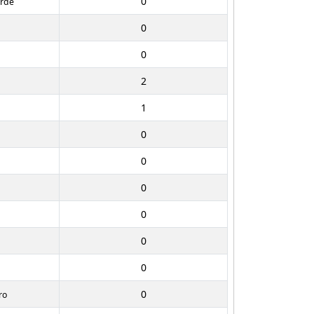
0
erde
0
0
2
1
0
0
0
0
0
0
0
ro