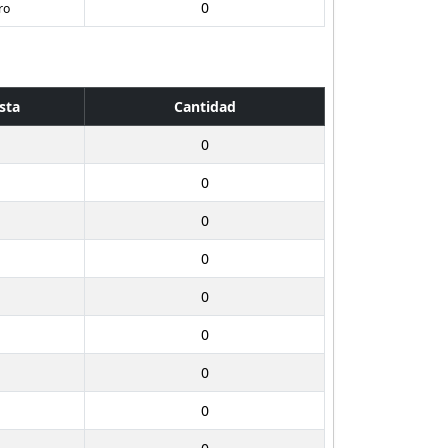
0
ro
sta
Cantidad
0
n
0
n
0
n
0
n
0
n
0
n
0
n
0
n