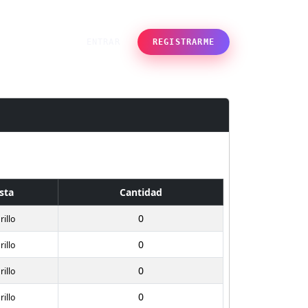
des
ENTRAR
REGISTRARME
sta
Cantidad
0
illo
0
illo
0
illo
0
illo