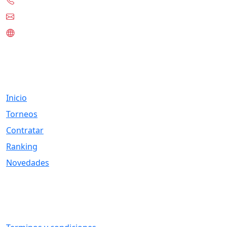
+56-97332-0636
contacto@tknet.cl
www.tknet.cl
Links
Inicio
Torneos
Contratar
Ranking
Novedades
Otros Vínculos