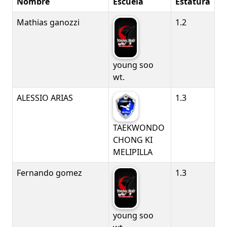
Nombre
Escuela
Estatura
Mathias ganozzi
1.2
young soo
wt.
ALESSIO ARIAS
1.3
TAEKWONDO
CHONG KI
MELIPILLA
Fernando gomez
1.3
young soo