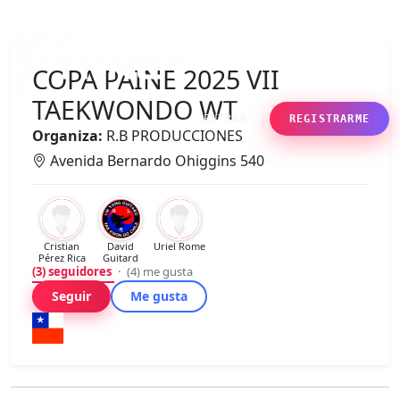
COPA PAINE 2025 VII
TAEKWONDO WT
ENTRAR
REGISTRARME
Organiza:
R.B PRODUCCIONES
Avenida Bernardo Ohiggins 540
Cristian
David
Uriel Rome
Pérez Rica
Guitard
(3)
seguidores
·
(4)
me gusta
Seguir
Me gusta