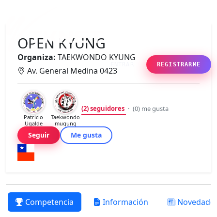
OPEN KYUNG
Organiza:
TAEKWONDO KYUNG
ENTRAR
REGISTRARME
Av. General Medina 0423
(2)
seguidores
·
(0)
me gusta
Patricio
Taekwondo
Ugalde
mugung
Seguir
Me gusta
Competencia
Información
Novedade