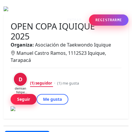
ENTRAR
REGISTRARME
OPEN COPA IQUIQUE
2025
Organiza:
Asociación de Taekwondo Iquique
Manuel Castro Ramos, 1112523 Iquique,
Tarapacá
D
(1)
seguidor
·
(1)
me gusta
demian
felipe
gonzalez
Seguir
Me gusta
beltran