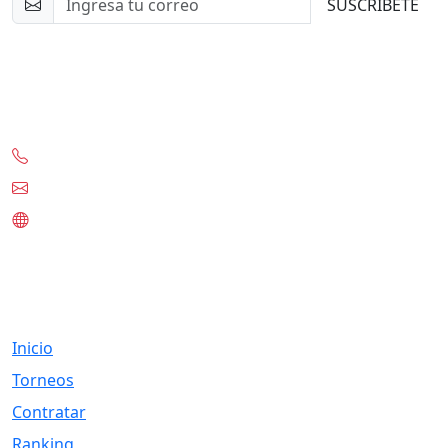
SUSCRIBETE
Contacto
+56-97332-0636
contacto@tknet.cl
www.tknet.cl
Links
Inicio
Torneos
Contratar
Ranking