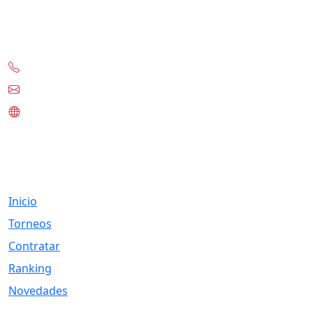
Contacto
+56-97332-0636
contacto@tknet.cl
www.tknet.cl
Links
Inicio
Torneos
Contratar
Ranking
Novedades