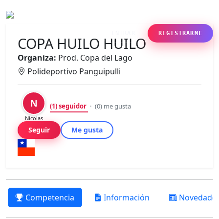
ENTRAR
REGISTRARME
COPA HUILO HUILO
Organiza:
Prod. Copa del Lago
Polideportivo Panguipulli
N
(1)
seguidor
·
(0)
me gusta
Nicolas
Seguir
Me gusta
Competencia
Información
Novedade