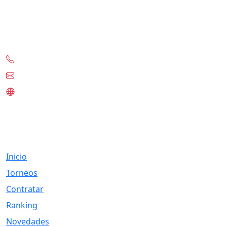
Contacto
+56-97332-0636
contacto@tknet.cl
www.tknet.cl
Links
Inicio
Torneos
Contratar
Ranking
Novedades