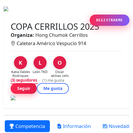
ENTRAR
REGISTRARME
COPA CERRILLOS 2025
Organiza:
Hong Chumok Cerrillos
Caletera Américo Vespucio 914
K
L
O
Katia Valdes
León TKD
Oscar
Rodriguez
alchao celis
(3)
seguidores
·
(1)
me gusta
Seguir
Me gusta
Competencia
Información
Novedade