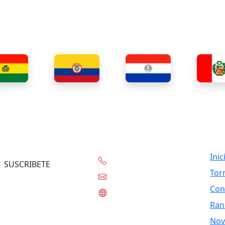
Contacto
Lin
Inic
+56-97332-0636
SUSCRIBETE
Tor
contacto@tknet.cl
Con
www.tknet.cl
Ran
Nov