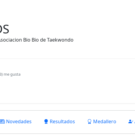
Eventos
Contrata
Estadisticas
Awards 2026
Noveda
DS
Asociacion Bio Bio de Taekwondo
3)
me gusta
Novedades
Resultados
Medallero