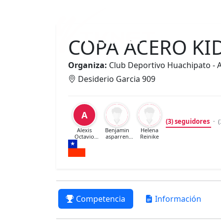
Inicio
COPA ACERO KI
Organiza:
Club Deportivo Huachipato - 
Desiderio Garcia 909
A
(3)
seguidores
·
(
Alexis
Benjamin
Helena
Octavio
asparren
Reinike
Calderon
ortiz
Badilla
Competencia
Información