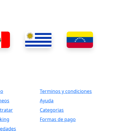
ks
Otros Vínculos
io
Terminos y condiciones
neos
Ayuda
tratar
Categorias
king
Formas de pago
edades