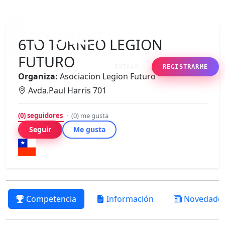
6TO TORNEO LEGION
FUTURO
ENTRAR
REGISTRARME
Organiza:
Asociacion Legion Futuro
Avda.Paul Harris 701
(0)
seguidores
·
(0)
me gusta
Seguir
Me gusta
Competencia
Información
Novedade