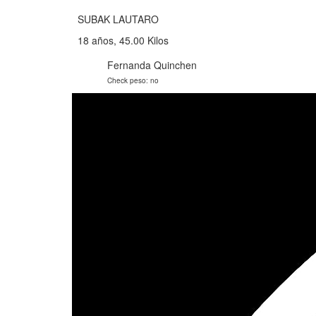
SUBAK LAUTARO
18 años, 45.00 Kilos
Fernanda Quinchen
Check peso: no