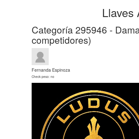
Llaves
Categoría 295946 - Damas
competidores)
Fernanda Espinoza
Check peso: no