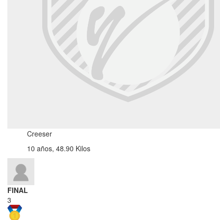
Creeser
10 años, 48.90 Kilos
FINAL
3