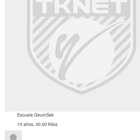
Escuela GeumSek
10 años, 30.00 Kilos