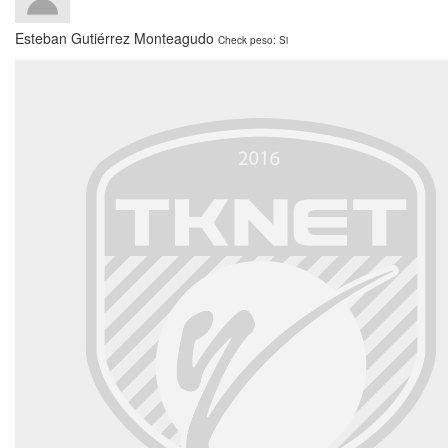
Esteban Gutiérrez Monteagudo
Check peso: Si