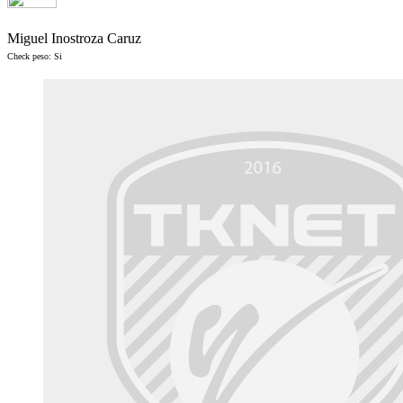
Miguel Inostroza Caruz
Check peso: Si