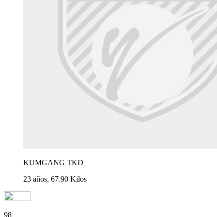
KUMGANG TKD
23 años, 67.90 Kilos
98