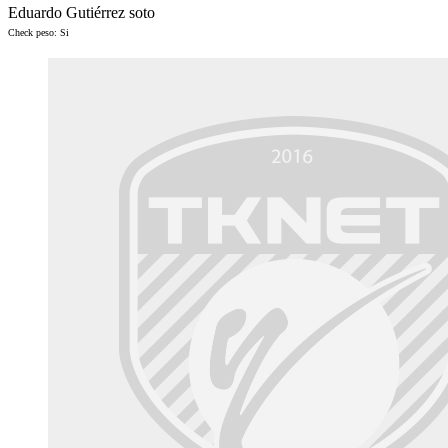
Eduardo Gutiérrez soto
Check peso: Si