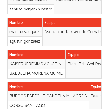
santino benjamin castro
Nombre
Equipo
martina vasquez
Asociacion Taekwondo Comahue
agustin gonzalez
Nombre
Equipo
KAISER JEREMIAS AGUSTIN
Black Belt Gral Roca
BALBUENA MORENA QUIMEI
Nombre
Equipo
BURGOS ESPECHE, CANDELA MILAGROS
Taekwond
CORSO SANTIAGO