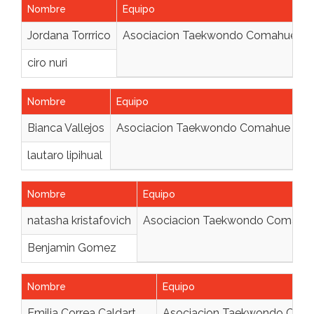
Nombre
Equipo
Jordana Torrrico
Asociacion Taekwondo Comahue
1
ciro nuri
1
Nombre
Equipo
Ed
Bianca Vallejos
Asociacion Taekwondo Comahue
12
lautaro lipihual
12
Nombre
Equipo
natasha kristafovich
Asociacion Taekwondo Comahu
Benjamin Gomez
Nombre
Equipo
Emilia Correa Caldart
Asociacion Taekwondo Com