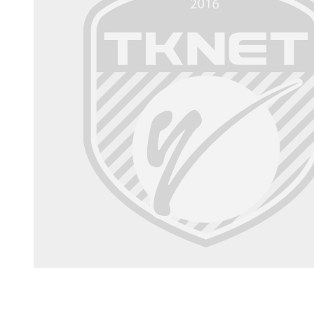
Scorpions TKD Olimpico Asoc. Patagonica Chun Do He