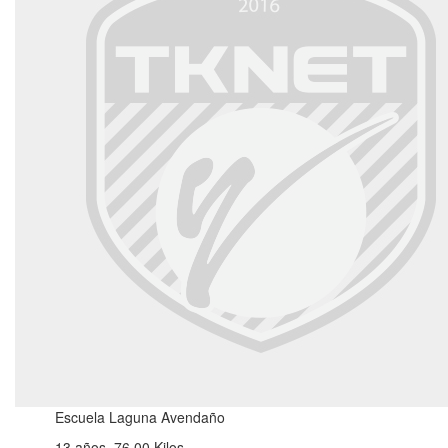
Escuela Laguna Avendaño
13 años, 76.00 Kilos