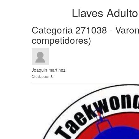
Llaves Adul
Categoría 271038 - Varon
competidores)
Joaquin martinez
Check peso: Si