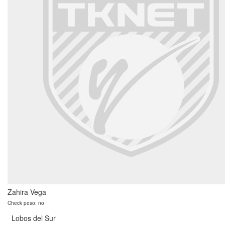
Zahira Vega
Check peso: no
Lobos del Sur