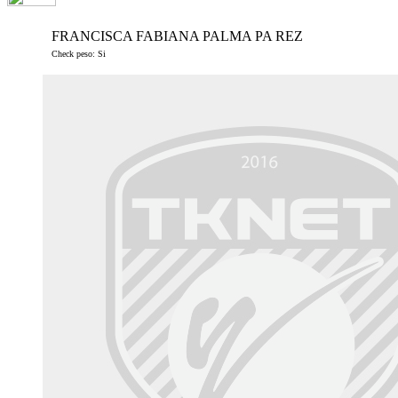
FRANCISCA FABIANA PALMA PA REZ
Check peso: Si