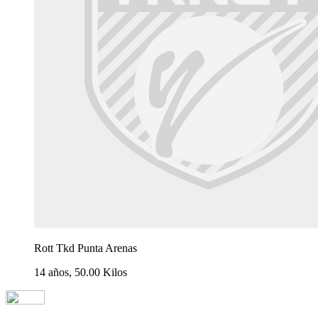
Rott Tkd Punta Arenas
14 años, 50.00 Kilos